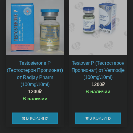
Testosterone P
Testover P (Тестостерон
(Тестостерон Пропионат)
Пропионат) от Vermodje
от Radjay Pharm
(100mg\10ml)
(100mg\10ml)
1200
₽
1200
₽
В наличии
В наличии
В КОРЗИНУ
В КОРЗИНУ