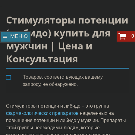
Стимуляторы потенции
(либидо) купить для
МЕНЮ
0
мужчин | Цена и
Консультация
Товаров, соответствующих вашему
запросу, не обнаружено.
Стимуляторы потенции и либидо – это группа
фармакологических препаратов
нацеленных на
повышение потенции и либидо у мужчин. Препараты
этой группы необходимы людям, которые
испытывают сложности с половым влечением,