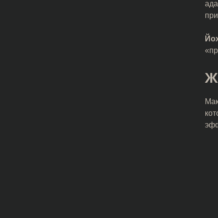
ада
при
Йо
«пр
Ж
Мак
кот
эфф