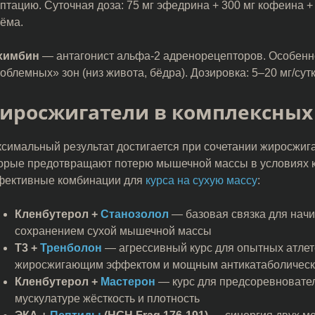
птацию. Суточная доза: 75 мг эфедрина + 300 мг кофеина +
ёма.
химбин
— антагонист альфа-2 адренорецепторов. Особенн
облемных» зон (низ живота, бёдра). Дозировка: 5–20 мг/сут
иросжигатели в комплексных 
симальный результат достигается при сочетании жиросжиг
орые предотвращают потерю мышечной массы в условиях 
ективные комбинации для
курса на сухую массу
:
Кленбутерол +
Станозолол
— базовая связка для нач
сохранением сухой мышечной массы
Т3 +
Тренболон
— агрессивный курс для опытных атлет
жиросжигающим эффектом и мощным антикатаболическ
Кленбутерол +
Мастерон
— курс для предсоревновател
мускулатуре жёсткость и плотность