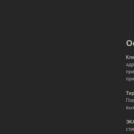
О
Кл
адр
при
при
Тир
Пов
вых
ЭКА
сти