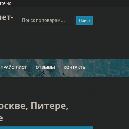
точно
ет-
Поиск
ПРАЙС-ЛИСТ
ОТЗЫВЫ
КОНТАКТЫ
скве, Питере,
е