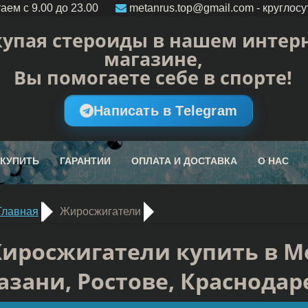
аем c 9.00 до 23.00
metanrus.top@gmail.com
- круглосу
упая стероиды в нашем интерн
магазине,
Вы помогаете себе в спорте!
Написать в Telegram
 КУПИТЬ
ГАРАНТИИ
ОПЛАТА И ДОСТАВКА
О НАС
Главная
Жиросжигатели
иросжигатели купить в Мо
азани, Ростове, Краснодар