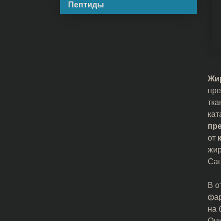
Пептиды
Жи
пре
тка
кат
пр
от
жир
Сан
В о
фар
на 
Они