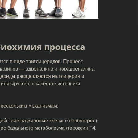
биохимия процесса
ится в виде триглицеридов. Процесс
холаминов — адреналина и норадреналина
цериды расщепляются на глицерин и
тилизируются в качестве источника
 нескольким механизмам:
ействие на жировые клетки (кленбутерол)
ие базального метаболизма (тироксин Т4,