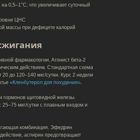
а 0,5–1°C, что увеличивает суточный
уровне ЦНС
й массы при дефиците калорий
сжигания
вной фармакологии. Агонист бета-2
ическим действием. Стандартная схема
0 до 120–140 мкг/сутки. Курс 2 недели
атье
«Кленбутерол для похудения»
.
и гормонов щитовидной железы.
 25–75 мкг/сутки с плавным входом и
игающая комбинация. Эфедрин
 действие, аспирин предотвращает