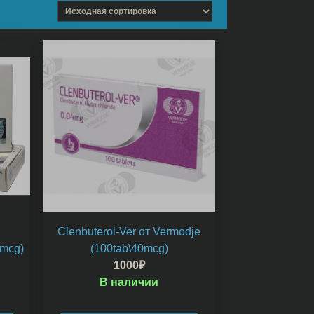
Clenbuterol-Ver от Vermodje
0mcg)
(100tab\40mcg)
1000
₽
В наличии