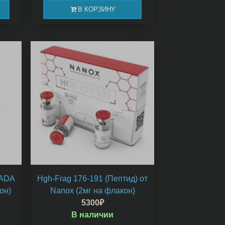
В КОРЗИНУ
NADA
Hgh-Frag 176-191 (Пептид) от
он)
Nanox (2мг на флакон)
5300
₽
В наличии