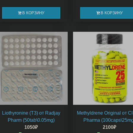
В КОРЗИНУ
В КОРЗИНУ
Liothyronine (Т3) от Radjay
Methyldrene Original от C
Pharm (50tab\0.05mg)
Pharma (100caps\25mg
1050
₽
2100
₽