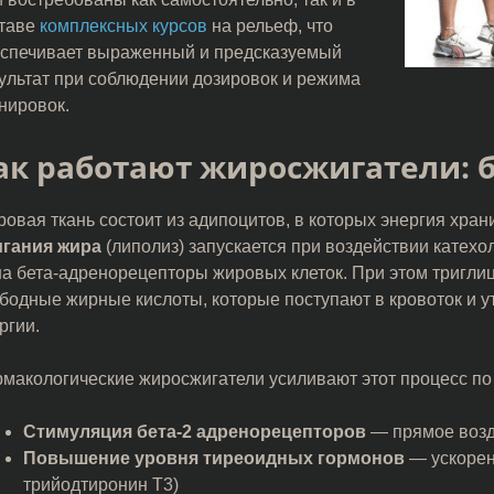
таве
комплексных курсов
на рельеф, что
спечивает выраженный и предсказуемый
ультат при соблюдении дозировок и режима
нировок.
ак работают жиросжигатели: 
овая ткань состоит из адипоцитов, в которых энергия хран
игания жира
(липолиз) запускается при воздействии кате
а бета-адренорецепторы жировых клеток. При этом тригли
бодные жирные кислоты, которые поступают в кровоток и у
ргии.
макологические жиросжигатели усиливают этот процесс по
Стимуляция бета-2 адренорецепторов
— прямое возд
Повышение уровня тиреоидных гормонов
— ускорен
трийодтиронин Т3)