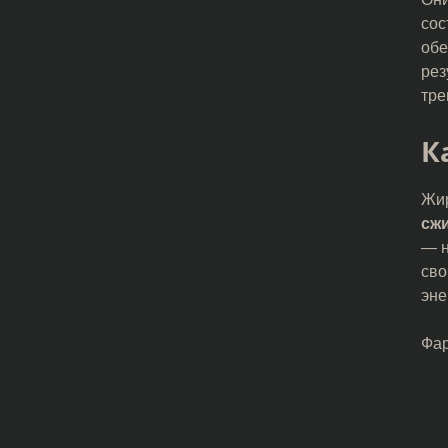
сос
обе
рез
тре
К
Жир
сж
— н
сво
эне
Фар