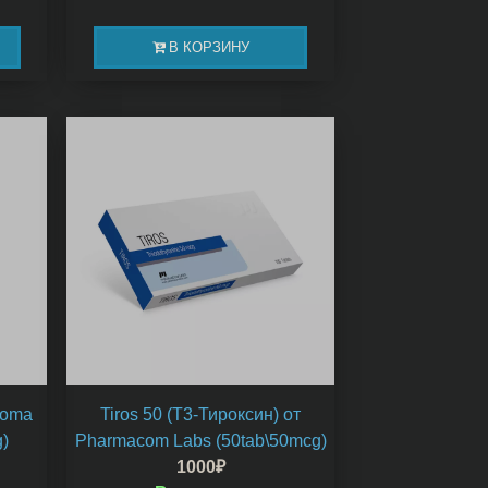
В КОРЗИНУ
loma
Tiros 50 (Т3-Тироксин) от
)
Pharmacom Labs (50tab\50mcg)
1000
₽