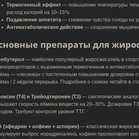
Термогенный эффект
— повышение температуры тела н
расход калорий на 10–15%
Подавление аппетита
— снижение чувства голода на 
Антикатаболическое действие
— сохранение мышечно
сновные препараты для жиро
енбутерол
— наиболее популярный жиросжигатель в спорти
енорецепторов с выраженным термогенным и антикатабол
ёма — «лесенка» с постепенным повышением дозировки от 2
ёма / 2 недели перерыва. Подробнее о схемах читайте в ст
оксин (Т4) и Трийодтиронин (Т3)
— синтетические аналог
ышают скорость обмена веществ на 20–30%. Дозировки Т3:
одом. Требуют контроля уровня ТТГ.
 (эфедрин + кофеин + аспирин)
— классическая жиросж
мулирует выброс норадреналина, кофеин пролонгирует его