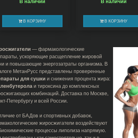
В наличии
В наличии
В КОРЗИНУ
В КОРЗИНУ
росжигатели
— фармакологические
параты, ускоряющие расщепление жировой
ни и повышающие энергозатраты организма. В
алоге МетанРусс представлены проверенные
епараты для сушки
и снижения процента жира:
кленбутерола
и тироксина до комплексных
осжигающих комбинаций. Доставка по Москве,
кт-Петербургу и всей России.
тличие от БАДов и спортивных добавок,
макологические жиросжигатели воздействуют
биохимические процессы липолиза напрямую.
 востребованы как самостоятельно, так и в