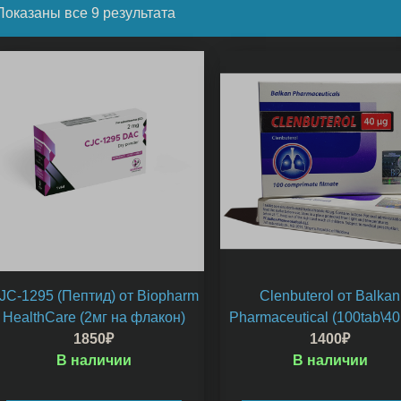
Показаны все 9 результата
JC-1295 (Пептид) от Biopharm
Clenbuterol от Balkan
HealthCare (2мг на флакон)
Pharmaceutical (100tab\4
1850
₽
1400
₽
В наличии
В наличии