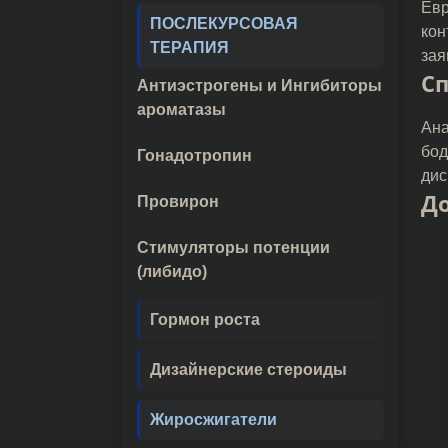
Евр
ПОСЛЕКУРСОВАЯ
кон
ТЕРАПИЯ
зая
Сп
Антиэстрогены и Ингибиторы
ароматазы
Ана
бод
Гонадотропин
дис
До
Провирон
Стимуляторы потенции
(либидо)
Гормон роста
Дизайнерские стероиды
Жиросжигатели