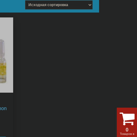
non
0
Товаров в