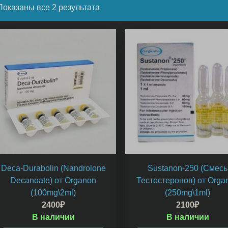
Показаны все 2 результата
Deca-Durabolin (Nandrolone
Sustanon-250 (Смесь
Decanoate) от Organon
Тестостеронов) от Orga
(100mg\2ml)
(250mg\1ml)
2400
₽
2100
₽
В наличии
В наличии