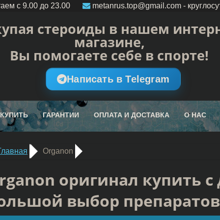
аем c 9.00 до 23.00
metanrus.top@gmail.com
- круглосу
упая стероиды в нашем интерн
магазине,
Вы помогаете себе в спорте!
Написать в Telegram
 КУПИТЬ
ГАРАНТИИ
ОПЛАТА И ДОСТАВКА
О НАС
Главная
Organon
rganon оригинал купить с 
ольшой выбор препаратов