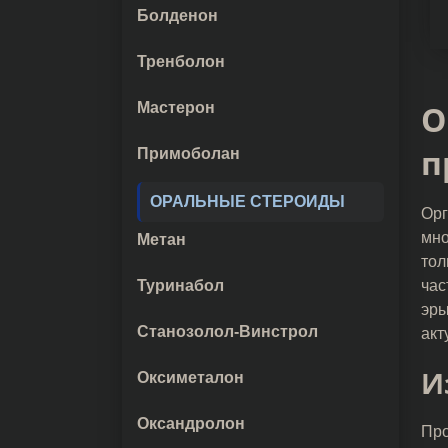
Болденон
Тренболон
O
Мастерон
п
Примоболан
ОРАЛЬНЫЕ СТЕРОИДЫ
Орг
мно
Метан
тол
час
Туринабол
эры
Станозолол-Винстрол
акт
И
Оксиметалон
Оксандролон
Про