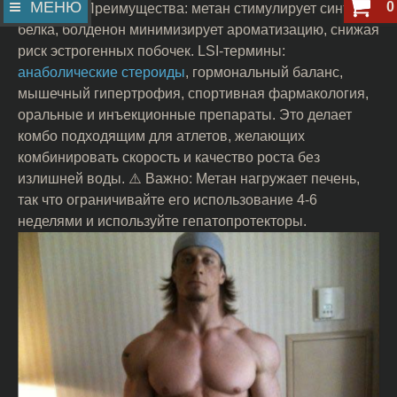
МЕНЮ
0
прогресс. Преимущества: метан стимулирует синтез
белка, болденон минимизирует ароматизацию, снижая
риск эстрогенных побочек. LSI-термины:
анаболические стероиды
, гормональный баланс,
мышечный гипертрофия, спортивная фармакология,
оральные и инъекционные препараты. Это делает
комбо подходящим для атлетов, желающих
комбинировать скорость и качество роста без
излишней воды. ⚠️ Важно: Метан нагружает печень,
так что ограничивайте его использование 4-6
неделями и используйте гепатопротекторы.