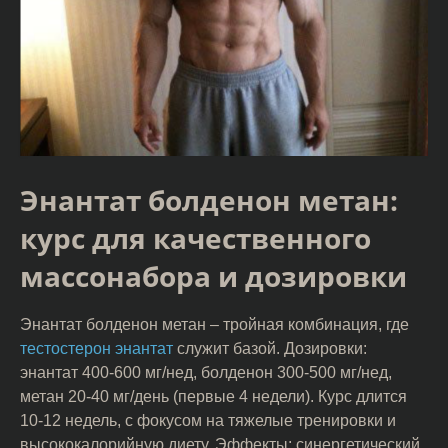
Энантат болденон метан:
курс для качественного
массонабора и дозировки
Энантат болденон метан – тройная комбинация, где
тестостерон энантат
служит базой. Дозировки:
энантат 400-600 мг/нед, болденон 300-500 мг/нед,
метан 20-40 мг/день (первые 4 недели). Курс длится
10-12 недель, с фокусом на тяжелые тренировки и
высококалорийную диету. Эффекты: синергетический