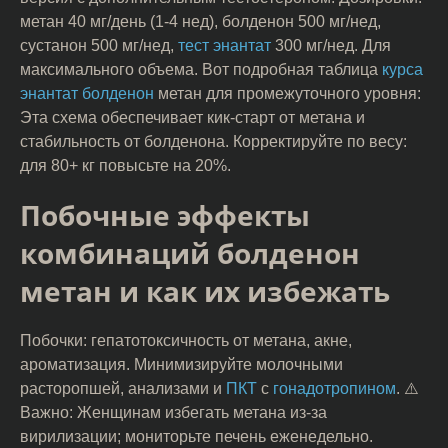
метан 40 мг/день (1-4 нед), болденон 500 мг/нед,
сустанон 500 мг/нед,
тест энантат
300 мг/нед. Для
максимального объема. Вот подробная таблица
курса
энантат болденон
метан для промежуточного уровня:
Эта схема обеспечивает кик-старт от метана и
стабильность от болденона. Корректируйте по весу:
для 80+ кг повысьте на 20%.
Побочные эффекты
комбинаций болденон
метан и как их избежать
Побочки: гепатотоксичность от метана, акне,
ароматизация. Минимизируйте молочными
расторопшей, анализами и
ПКТ
с
гонадотропином
. ⚠️
Важно: Женщинам избегать метана из-за
вирилизации; мониторьте печень еженедельно.