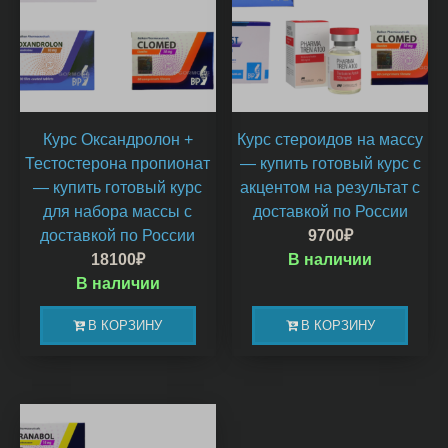
Курс Оксандролон +
Курс стероидов на массу
Тестостерона пропионат
— купить готовый курс с
— купить готовый курс
акцентом на результат с
для набора массы с
доставкой по России
доставкой по России
9700
₽
18100
₽
В наличии
В наличии
В КОРЗИНУ
В КОРЗИНУ